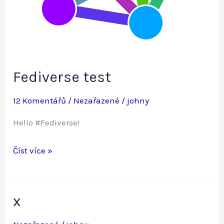
Fediverse test
12 Komentářů
/
Nezařazené
/
johny
Hello #Fediverse!
Fediverse
Číst více »
test
x