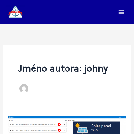
Přeskočit
na
obsah
Jméno autora: johny