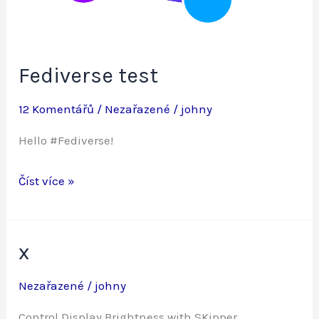
Fediverse test
12 Komentářů
/
Nezařazené
/
johny
Hello #Fediverse!
Fediverse
Číst více »
test
x
Nezařazené
/
johny
Control Display Brightness with SKipper