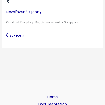
x
Nezařazené
/
johny
Control Display Brightness with SKipper
x
Číst více »
Home
Documentation