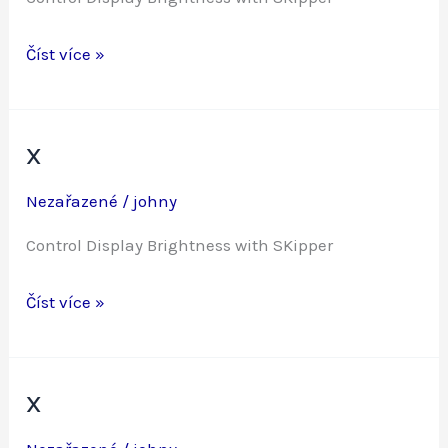
x
Číst více »
x
Nezařazené
/
johny
Control Display Brightness with SKipper
x
Číst více »
x